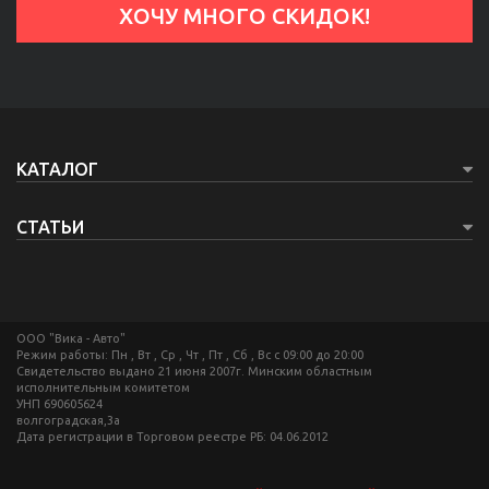
КАТАЛОГ
СТАТЬИ
ООО "Вика - Авто"
Режим работы: Пн , Вт , Ср , Чт , Пт , Сб , Вс c 09:00 до 20:00
Свидетельство выдано 21 июня 2007г. Минским областным
исполнительным комитетом
УНП 690605624
волгоградская,3а
Дата регистрации в Торговом реестре РБ: 04.06.2012