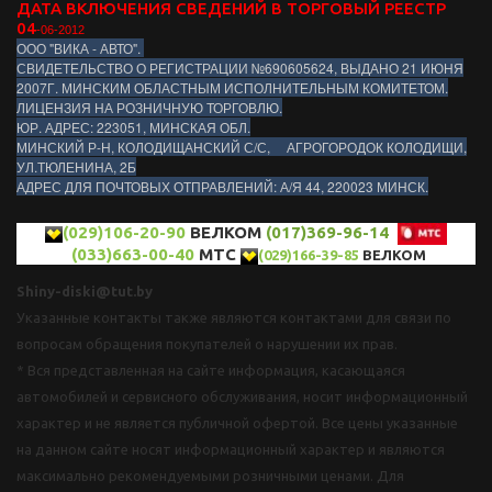
ДАТА ВКЛЮЧЕНИЯ СВЕДЕНИЙ В ТОРГОВЫЙ РЕЕСТР
04
-06-2012
ООО "ВИКА - АВТО".
СВИДЕТЕЛЬСТВО О РЕГИСТРАЦИИ №690605624, ВЫДАНО 21 ИЮНЯ
2007Г. МИНСКИМ ОБЛАСТНЫМ ИСПОЛНИТЕЛЬНЫМ КОМИТЕТОМ.
ЛИЦЕНЗИЯ НА РОЗНИЧНУЮ ТОРГОВЛЮ.
ЮР. АДРЕС: 223051, МИНСКАЯ ОБЛ.
МИНСКИЙ Р-Н, КОЛОДИЩАНСКИЙ С/С, АГРОГОРОДОК КОЛОДИЩИ,
УЛ.ТЮЛЕНИНА, 2Б
АДРЕС ДЛЯ ПОЧТОВЫХ ОТПРАВЛЕНИЙ: А/Я 44, 220023 МИНСК.
(029)106-20-90
ВЕЛКОМ
(017)369-96-14
(033)663-00-40
МТС
(029)166-39-85
ВЕЛКОМ
Shiny-diski@tut.by
Указанные контакты также являются контактами для связи по
вопросам обращения покупателей о нарушении их прав.
* Вся представленная на сайте информация, касающаяся
автомобилей и сервисного обслуживания, носит информационный
характер и не является публичной офертой. Все цены указанные
на данном сайте носят информационный характер и являются
максимально рекомендуемыми розничными ценами. Для