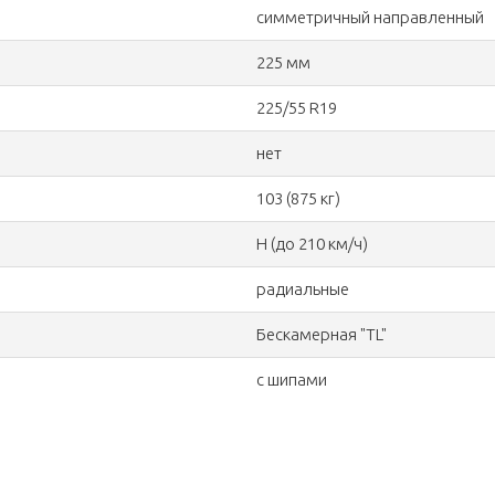
симметричный направленный
225 мм
225/55 R19
нет
103 (875 кг)
H (до 210 км/ч)
радиальные
Бескамерная "TL"
с шипами