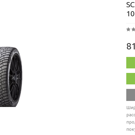
SC
1
81
Шир
рас
про
пок