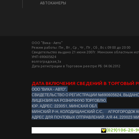
АВТОКАМЕРЫ
ООО "Вика - Авто"
Режим работы: Пн , Вт , Ср , Чт , Пт , Сб , Вс c 09:00 до 20:00
Свидетельство выдано 21 июня 2007г. Минским областным и
УНП 690605624
волгоградская,3а
Дата регистрации в Торговом реестре РБ: 04.06.2012
ДАТА ВКЛЮЧЕНИЯ СВЕДЕНИЙ В ТОРГОВЫЙ Р
ООО "ВИКА - АВТО".
СВИДЕТЕЛЬСТВО О РЕГИСТРАЦИИ №690605624, ВЫДАН
ЛИЦЕНЗИЯ НА РОЗНИЧНУЮ ТОРГОВЛЮ.
ЮР. АДРЕС: 223051, МИНСКАЯ ОБЛ.
МИНСКИЙ Р-Н, КОЛОДИЩАНСКИЙ С/С, АГРОГОРОДОК К
АДРЕС ДЛЯ ПОЧТОВЫХ ОТПРАВЛЕНИЙ: А/Я 44, 220023 М
(029)106-20-9