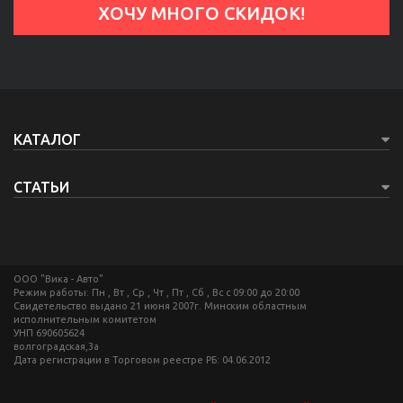
КАТАЛОГ
СТАТЬИ
ООО "Вика - Авто"
Режим работы: Пн , Вт , Ср , Чт , Пт , Сб , Вс c 09:00 до 20:00
Свидетельство выдано 21 июня 2007г. Минским областным
исполнительным комитетом
УНП 690605624
волгоградская,3а
Дата регистрации в Торговом реестре РБ: 04.06.2012