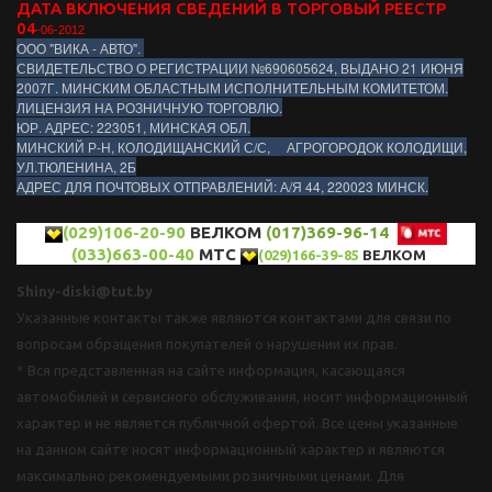
ДАТА ВКЛЮЧЕНИЯ СВЕДЕНИЙ В ТОРГОВЫЙ РЕЕСТР
04
-06-2012
ООО "ВИКА - АВТО".
СВИДЕТЕЛЬСТВО О РЕГИСТРАЦИИ №690605624, ВЫДАНО 21 ИЮНЯ
2007Г. МИНСКИМ ОБЛАСТНЫМ ИСПОЛНИТЕЛЬНЫМ КОМИТЕТОМ.
ЛИЦЕНЗИЯ НА РОЗНИЧНУЮ ТОРГОВЛЮ.
ЮР. АДРЕС: 223051, МИНСКАЯ ОБЛ.
МИНСКИЙ Р-Н, КОЛОДИЩАНСКИЙ С/С, АГРОГОРОДОК КОЛОДИЩИ,
УЛ.ТЮЛЕНИНА, 2Б
АДРЕС ДЛЯ ПОЧТОВЫХ ОТПРАВЛЕНИЙ: А/Я 44, 220023 МИНСК.
(029)106-20-90
ВЕЛКОМ
(017)369-96-14
(033)663-00-40
МТС
(029)166-39-85
ВЕЛКОМ
Shiny-diski@tut.by
Указанные контакты также являются контактами для связи по
вопросам обращения покупателей о нарушении их прав.
* Вся представленная на сайте информация, касающаяся
автомобилей и сервисного обслуживания, носит информационный
характер и не является публичной офертой. Все цены указанные
на данном сайте носят информационный характер и являются
максимально рекомендуемыми розничными ценами. Для