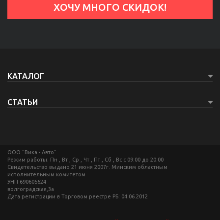
КАТАЛОГ
СТАТЬИ
ООО "Вика - Авто"
Режим работы: Пн , Вт , Ср , Чт , Пт , Сб , Вс c 09:00 до 20:00
Свидетельство выдано 21 июня 2007г. Минским областным
исполнительным комитетом
УНП 690605624
волгоградская,3а
Дата регистрации в Торговом реестре РБ: 04.06.2012