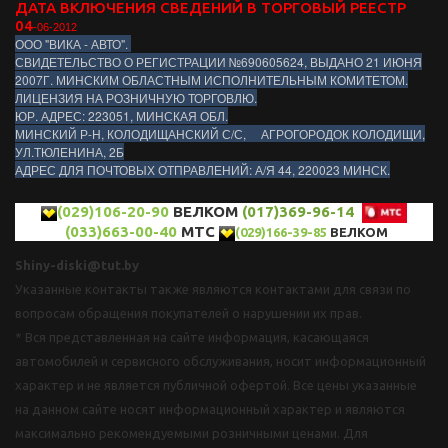
ДАТА ВКЛЮЧЕНИЯ СВЕДЕНИЙ В ТОРГОВЫЙ РЕЕСТР
04
-06-2012
ООО "ВИКА - АВТО".
СВИДЕТЕЛЬСТВО О РЕГИСТРАЦИИ №690605624, ВЫДАНО 21 ИЮНЯ
2007Г. МИНСКИМ ОБЛАСТНЫМ ИСПОЛНИТЕЛЬНЫМ КОМИТЕТОМ.
ЛИЦЕНЗИЯ НА РОЗНИЧНУЮ ТОРГОВЛЮ.
ЮР. АДРЕС: 223051, МИНСКАЯ ОБЛ.
МИНСКИЙ Р-Н, КОЛОДИЩАНСКИЙ С/С, АГРОГОРОДОК КОЛОДИЩИ,
УЛ.ТЮЛЕНИНА, 2Б
АДРЕС ДЛЯ ПОЧТОВЫХ ОТПРАВЛЕНИЙ: А/Я 44, 220023 МИНСК.
(029)106-20-90
ВЕЛКОМ
(017)369-96-14
(033)663-00-40
МТС
(029)166-39-85
ВЕЛКОМ
Shiny-diski@tut.by
Указанные контакты также являются контактами для связи по
вопросам обращения покупателей о нарушении их прав.
* Вся представленная на сайте информация, касающаяся
автомобилей и сервисного обслуживания, носит информационный
характер и не является публичной офертой. Все цены указанные
на данном сайте носят информационный характер и являются
максимально рекомендуемыми розничными ценами. Для