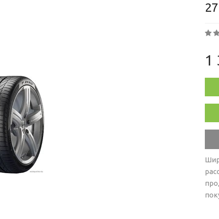
27
1 
Шир
рас
про
пок