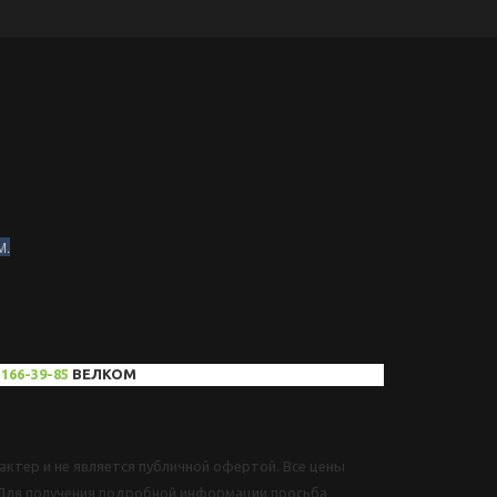
М.
)166-39-85
ВЕЛКОМ
ктер и не является публичной офертой. Все цены
Для получения подробной информации просьба