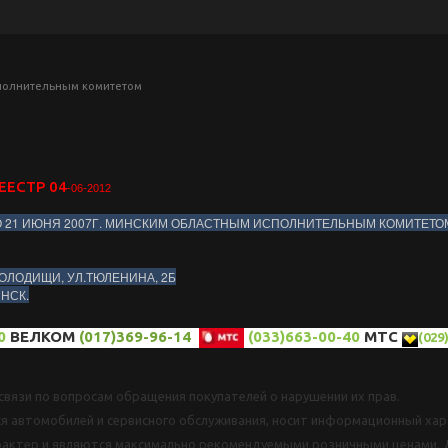
сполнительным комитетом
ЕЕСТР 04
-06-2012
О 21 ИЮНЯ 2007Г. МИНСКИМ ОБЛАСТНЫМ ИСПОЛНИТЕЛЬНЫМ КОМИТЕТО
ОЛОДИЩИ, УЛ.ТЮЛЕНИНА, 2Б
ИНСК.
0
ВЕЛКОМ
(017)369-96-14
(033)663-00-40
МТС
(029
вязи по вопросам обращения покупателей о нарушении их прав.
я автомобилей и сервисного обслуживания, носит информационный хара
рактер и являются максимально рекомендуемыми розничными ценами. 