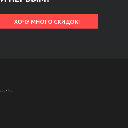
ELУ GE.