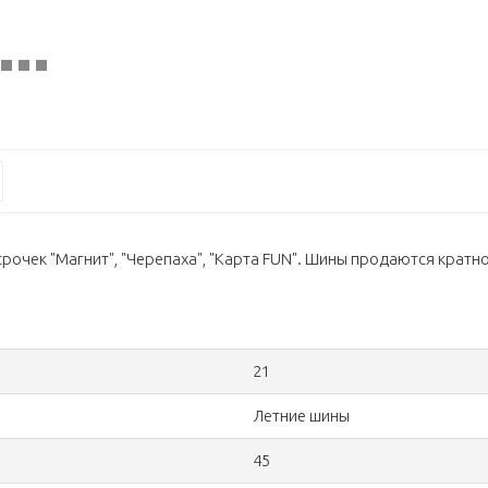
очек "Магнит", "Черепаха", "Карта FUN". Шины продаются кратно 
21
Летние шины
45