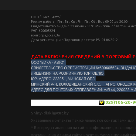
ООО "Вика - Авто"
Режим работы: Пн , Вт , Ср , Чт , Пт , Сб , Вс c 09:00 до 20:00
Свидетельство выдано 21 июня 2007г. Минским областным и
УНП 690605624
волгоградская,3а
Дата регистрации в Торговом реестре РБ: 04.06.2012
ДАТА ВКЛЮЧЕНИЯ СВЕДЕНИЙ В ТОРГОВЫЙ Р
ООО "ВИКА - АВТО".
СВИДЕТЕЛЬСТВО О РЕГИСТРАЦИИ №690605624, ВЫДАН
ЛИЦЕНЗИЯ НА РОЗНИЧНУЮ ТОРГОВЛЮ.
ЮР. АДРЕС: 223051, МИНСКАЯ ОБЛ.
МИНСКИЙ Р-Н, КОЛОДИЩАНСКИЙ С/С, АГРОГОРОДОК К
АДРЕС ДЛЯ ПОЧТОВЫХ ОТПРАВЛЕНИЙ: А/Я 44, 220023 М
(029)106-20-9
Shiny-diski@tut.by
Указанные контакты также являются контактами для с
* Вся представленная на сайте информация, касающаяс
указанные на данном сайте носят информационный ха