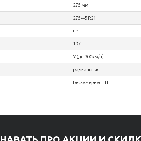
275 мм
275/45 R21
нет
107
Y (до 300км/ч)
радиальные
Бескамерная "TL"
НАВАТЬ ПРО АКЦИИ И СКИД