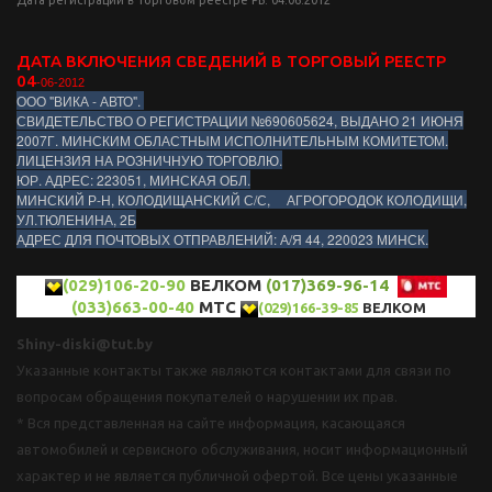
ДАТА ВКЛЮЧЕНИЯ СВЕДЕНИЙ В ТОРГОВЫЙ РЕЕСТР
04
-06-2012
ООО "ВИКА - АВТО".
СВИДЕТЕЛЬСТВО О РЕГИСТРАЦИИ №690605624, ВЫДАНО 21 ИЮНЯ
2007Г. МИНСКИМ ОБЛАСТНЫМ ИСПОЛНИТЕЛЬНЫМ КОМИТЕТОМ.
ЛИЦЕНЗИЯ НА РОЗНИЧНУЮ ТОРГОВЛЮ.
ЮР. АДРЕС: 223051, МИНСКАЯ ОБЛ.
МИНСКИЙ Р-Н, КОЛОДИЩАНСКИЙ С/С, АГРОГОРОДОК КОЛОДИЩИ,
УЛ.ТЮЛЕНИНА, 2Б
АДРЕС ДЛЯ ПОЧТОВЫХ ОТПРАВЛЕНИЙ: А/Я 44, 220023 МИНСК.
(029)106-20-90
ВЕЛКОМ
(017)369-96-14
(033)663-00-40
МТС
(029)166-39-85
ВЕЛКОМ
Shiny-diski@tut.by
Указанные контакты также являются контактами для связи по
вопросам обращения покупателей о нарушении их прав.
* Вся представленная на сайте информация, касающаяся
автомобилей и сервисного обслуживания, носит информационный
характер и не является публичной офертой. Все цены указанные