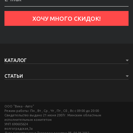
КАТАЛОГ
СТАТЬИ
ООО "Вика - Авто"
Режим работы: Пн , Вт , Ср , Чт , Пт , Сб , Вс c 09:00 до 20:00
Свидетельство выдано 21 июня 2007г. Минским областным
исполнительным комитетом
УНП 690605624
волгоградская,3а
Дата регистрации в Торговом реестре РБ: 04.06.2012