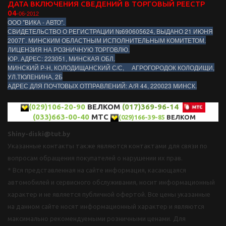
ДАТА ВКЛЮЧЕНИЯ СВЕДЕНИЙ В ТОРГОВЫЙ РЕЕСТР
04
-06-2012
ООО "ВИКА - АВТО".
СВИДЕТЕЛЬСТВО О РЕГИСТРАЦИИ №690605624, ВЫДАНО 21 ИЮНЯ
2007Г. МИНСКИМ ОБЛАСТНЫМ ИСПОЛНИТЕЛЬНЫМ КОМИТЕТОМ.
ЛИЦЕНЗИЯ НА РОЗНИЧНУЮ ТОРГОВЛЮ.
ЮР. АДРЕС: 223051, МИНСКАЯ ОБЛ.
МИНСКИЙ Р-Н, КОЛОДИЩАНСКИЙ С/С, АГРОГОРОДОК КОЛОДИЩИ,
УЛ.ТЮЛЕНИНА, 2Б
АДРЕС ДЛЯ ПОЧТОВЫХ ОТПРАВЛЕНИЙ: А/Я 44, 220023 МИНСК.
(029)106-20-90
ВЕЛКОМ
(017)369-96-14
(033)663-00-40
МТС
(029)166-39-85
ВЕЛКОМ
Shiny-diski@tut.by
Указанные контакты также являются контактами для связи по
вопросам обращения покупателей о нарушении их прав.
* Вся представленная на сайте информация, касающаяся
автомобилей и сервисного обслуживания, носит информационный
характер и не является публичной офертой. Все цены указанные
на данном сайте носят информационный характер и являются
максимально рекомендуемыми розничными ценами. Для