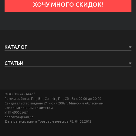
КАТАЛОГ
СТАТЬИ
ООО "Вика - Авто"
Режим работы: Пн , Вт , Ср , Чт , Пт , Сб , Вс c 09:00 до 20:00
Свидетельство выдано 21 июня 2007г. Минским областным
исполнительным комитетом
УНП 690605624
волгоградская,3а
Дата регистрации в Торговом реестре РБ: 04.06.2012