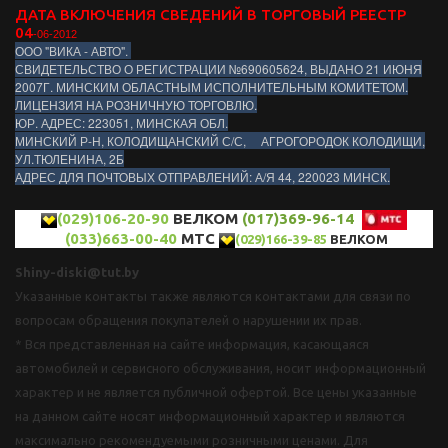
ДАТА ВКЛЮЧЕНИЯ СВЕДЕНИЙ В ТОРГОВЫЙ РЕЕСТР
04
-06-2012
ООО "ВИКА - АВТО".
СВИДЕТЕЛЬСТВО О РЕГИСТРАЦИИ №690605624, ВЫДАНО 21 ИЮНЯ
2007Г. МИНСКИМ ОБЛАСТНЫМ ИСПОЛНИТЕЛЬНЫМ КОМИТЕТОМ.
ЛИЦЕНЗИЯ НА РОЗНИЧНУЮ ТОРГОВЛЮ.
ЮР. АДРЕС: 223051, МИНСКАЯ ОБЛ.
МИНСКИЙ Р-Н, КОЛОДИЩАНСКИЙ С/С, АГРОГОРОДОК КОЛОДИЩИ,
УЛ.ТЮЛЕНИНА, 2Б
АДРЕС ДЛЯ ПОЧТОВЫХ ОТПРАВЛЕНИЙ: А/Я 44, 220023 МИНСК.
(029)106-20-90
ВЕЛКОМ
(017)369-96-14
(033)663-00-40
МТС
(029)166-39-85
ВЕЛКОМ
Shiny-diski@tut.by
Указанные контакты также являются контактами для связи по
вопросам обращения покупателей о нарушении их прав.
* Вся представленная на сайте информация, касающаяся
автомобилей и сервисного обслуживания, носит информационный
характер и не является публичной офертой. Все цены указанные
на данном сайте носят информационный характер и являются
максимально рекомендуемыми розничными ценами. Для