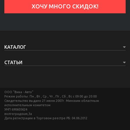
КАТАЛОГ
СТАТЬИ
ООО "Вика - Авто"
Режим работы: Пн , Вт , Ср , Чт , Пт , Сб , Вс c 09:00 до 20:00
Свидетельство выдано 21 июня 2007г. Минским областным
исполнительным комитетом
УНП 690605624
волгоградская,3а
Дата регистрации в Торговом реестре РБ: 04.06.2012