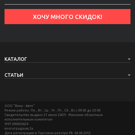
КАТАЛОГ
СТАТЬИ
ООО "Вика - Авто"
Режим работы: Пн , Вт , Ср , Чт , Пт , Сб , Вс c 09:00 до 20:00
Свидетельство выдано 21 июня 2007г. Минским областным
исполнительным комитетом
УНП 690605624
волгоградская,3а
Дата регистрации в Торговом реестре РБ: 04.06.2012