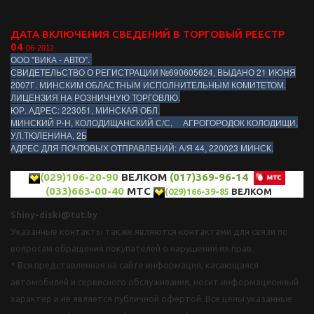
ДАТА ВКЛЮЧЕНИЯ СВЕДЕНИЙ В ТОРГОВЫЙ РЕЕСТР
04
-06-2012
ООО "ВИКА - АВТО".
СВИДЕТЕЛЬСТВО О РЕГИСТРАЦИИ №690605624, ВЫДАНО 21 ИЮНЯ
2007Г. МИНСКИМ ОБЛАСТНЫМ ИСПОЛНИТЕЛЬНЫМ КОМИТЕТОМ.
ЛИЦЕНЗИЯ НА РОЗНИЧНУЮ ТОРГОВЛЮ.
ЮР. АДРЕС: 223051, МИНСКАЯ ОБЛ.
МИНСКИЙ Р-Н, КОЛОДИЩАНСКИЙ С/С, АГРОГОРОДОК КОЛОДИЩИ,
УЛ.ТЮЛЕНИНА, 2Б
АДРЕС ДЛЯ ПОЧТОВЫХ ОТПРАВЛЕНИЙ: А/Я 44, 220023 МИНСК.
(029)106-20-90
ВЕЛКОМ
(017)369-96-14
(033)663-00-40
МТС
(029)166-39-85
ВЕЛКОМ
Shiny-diski@tut.by
Указанные контакты также являются контактами для связи по
вопросам обращения покупателей о нарушении их прав.
* Вся представленная на сайте информация, касающаяся
автомобилей и сервисного обслуживания, носит информационный
характер и не является публичной офертой. Все цены указанные