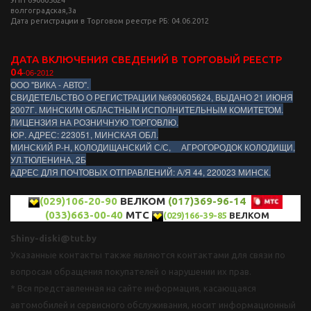
волгоградская,3а
Дата регистрации в Торговом реестре РБ: 04.06.2012
ДАТА ВКЛЮЧЕНИЯ СВЕДЕНИЙ В ТОРГОВЫЙ РЕЕСТР
04
-06-2012
ООО "ВИКА - АВТО".
СВИДЕТЕЛЬСТВО О РЕГИСТРАЦИИ №690605624, ВЫДАНО 21 ИЮНЯ
2007Г. МИНСКИМ ОБЛАСТНЫМ ИСПОЛНИТЕЛЬНЫМ КОМИТЕТОМ.
ЛИЦЕНЗИЯ НА РОЗНИЧНУЮ ТОРГОВЛЮ.
ЮР. АДРЕС: 223051, МИНСКАЯ ОБЛ.
МИНСКИЙ Р-Н, КОЛОДИЩАНСКИЙ С/С, АГРОГОРОДОК КОЛОДИЩИ,
УЛ.ТЮЛЕНИНА, 2Б
АДРЕС ДЛЯ ПОЧТОВЫХ ОТПРАВЛЕНИЙ: А/Я 44, 220023 МИНСК.
(029)106-20-90
ВЕЛКОМ
(017)369-96-14
(033)663-00-40
МТС
(029)166-39-85
ВЕЛКОМ
Shiny-diski@tut.by
Указанные контакты также являются контактами для связи по
вопросам обращения покупателей о нарушении их прав.
* Вся представленная на сайте информация, касающаяся
автомобилей и сервисного обслуживания, носит информационный