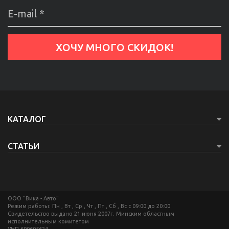
КАТАЛОГ
СТАТЬИ
ООО "Вика - Авто"
Режим работы: Пн , Вт , Ср , Чт , Пт , Сб , Вс c 09:00 до 20:00
Свидетельство выдано 21 июня 2007г. Минским областным
исполнительным комитетом
УНП 690605624