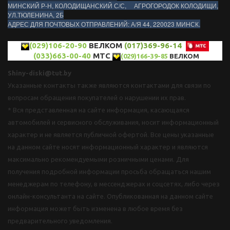
МИНСКИЙ Р-Н, КОЛОДИЩАНСКИЙ С/С, АГРОГОРОДОК КОЛОДИЩИ,
УЛ.ТЮЛЕНИНА, 2Б
АДРЕС ДЛЯ ПОЧТОВЫХ ОТПРАВЛЕНИЙ: А/Я 44, 220023 МИНСК.
(029)106-20-90
ВЕЛКОМ
(017)369-96-14
(033)663-00-40
МТС
(029)166-39-85
ВЕЛКОМ
Shiny-diski@tut.by
Указанные контакты также являются контактами для связи по
вопросам обращения покупателей о нарушении их прав.
* Вся представленная на сайте информация, касающаяся
автомобилей и сервисного обслуживания, носит информационный
характер и не является публичной офертой. Все цены указанные
на данном сайте носят информационный характер и являются
максимально рекомендуемыми розничными ценами. Для
получения подробной информации просьба обращаться нашим
менеджерам по телефону, в мессенджерах и соцсетях, либо через
онлайн-консультанта на сайте. Опубликованная на данном сайте
информация может быть изменена в любое время без
предварительного уведомления.