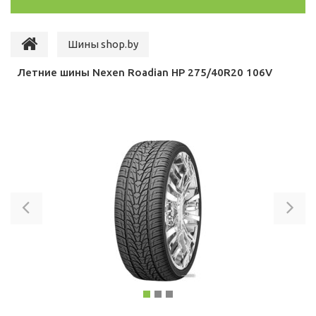
Шины shop.by
Летние шины Nexen Roadian HP 275/40R20 106V
Previous
Ne