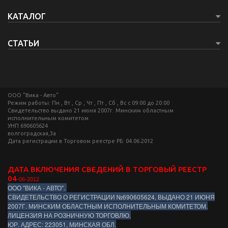
КАТАЛОГ
СТАТЬИ
ООО "Вика - Авто"
Режим работы: Пн , Вт , Ср , Чт , Пт , Сб , Вс c 09:00 до 20:00
Свидетельство выдано 21 июня 2007г. Минским областным
исполнительным комитетом
УНП 690605624
волгоградская,3а
Дата регистрации в Торговом реестре РБ: 04.06.2012
ДАТА ВКЛЮЧЕНИЯ СВЕДЕНИЙ В ТОРГОВЫЙ РЕЕСТР
04
-06-2012
ООО "ВИКА - АВТО".
СВИДЕТЕЛЬСТВО О РЕГИСТРАЦИИ №690605624, ВЫДАНО 21 ИЮНЯ
2007Г. МИНСКИМ ОБЛАСТНЫМ ИСПОЛНИТЕЛЬНЫМ КОМИТЕТОМ.
ЛИЦЕНЗИЯ НА РОЗНИЧНУЮ ТОРГОВЛЮ.
ЮР. АДРЕС: 223051, МИНСКАЯ ОБЛ.