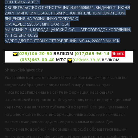
ООО "ВИКА - АВТО".
СВИДЕТЕЛЬСТВО О РЕГИСТРАЦИИ №690605624, ВЫДАНО 21 ИЮНЯ
2007Г. МИНСКИМ ОБЛАСТНЫМ ИСПОЛНИТЕЛЬНЫМ КОМИТЕТОМ.
ЛИЦЕНЗИЯ НА РОЗНИЧНУЮ ТОРГОВЛЮ.
ЮР. АДРЕС: 223051, МИНСКАЯ ОБЛ.
МИНСКИЙ Р-Н, КОЛОДИЩАНСКИЙ С/С, АГРОГОРОДОК КОЛОДИЩИ,
УЛ.ТЮЛЕНИНА, 2Б
АДРЕС ДЛЯ ПОЧТОВЫХ ОТПРАВЛЕНИЙ: А/Я 44, 220023 МИНСК.
(029)106-20-90
ВЕЛКОМ
(017)369-96-14
(033)663-00-40
МТС
(029)166-39-85
ВЕЛКОМ
Shiny-diski@tut.by
Указанные контакты также являются контактами для связи по
вопросам обращения покупателей о нарушении их прав.
* Вся представленная на сайте информация, касающаяся
автомобилей и сервисного обслуживания, носит информационный
характер и не является публичной офертой. Все цены указанные
на данном сайте носят информационный характер и являются
максимально рекомендуемыми розничными ценами. Для
получения подробной информации просьба обращаться нашим
менеджерам по телефону, в мессенджерах и соцсетях, либо через