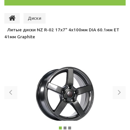
Диски
Литые диски NZ R-02 17x7" 4x100мм DIA 60.1мм ET
41мм Graphite
Previous
Ne