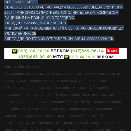
ООО "ВИКА - АВТО".
СВИДЕТЕЛЬСТВО О РЕГИСТРАЦИИ №690605624, ВЫДАНО 21 ИЮНЯ
2007Г. МИНСКИМ ОБЛАСТНЫМ ИСПОЛНИТЕЛЬНЫМ КОМИТЕТОМ.
ЛИЦЕНЗИЯ НА РОЗНИЧНУЮ ТОРГОВЛЮ.
ЮР. АДРЕС: 223051, МИНСКАЯ ОБЛ.
МИНСКИЙ Р-Н, КОЛОДИЩАНСКИЙ С/С, АГРОГОРОДОК КОЛОДИЩИ,
УЛ.ТЮЛЕНИНА, 2Б
АДРЕС ДЛЯ ПОЧТОВЫХ ОТПРАВЛЕНИЙ: А/Я 44, 220023 МИНСК.
(029)106-20-90
ВЕЛКОМ
(017)369-96-14
(033)663-00-40
МТС
(029)166-39-85
ВЕЛКОМ
Shiny-diski@tut.by
Указанные контакты также являются контактами для связи по
вопросам обращения покупателей о нарушении их прав.
* Вся представленная на сайте информация, касающаяся
автомобилей и сервисного обслуживания, носит информационный
характер и не является публичной офертой. Все цены указанные
на данном сайте носят информационный характер и являются
максимально рекомендуемыми розничными ценами. Для
получения подробной информации просьба обращаться нашим
менеджерам по телефону, в мессенджерах и соцсетях, либо через