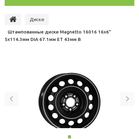
Диски
Штампованные диски Magnetto 16016 16x6"
5x114.3мм DIA 67.1мм ET 43мм B
Previous
Ne