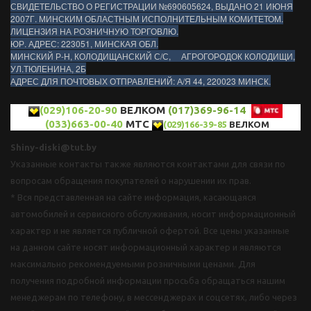
СВИДЕТЕЛЬСТВО О РЕГИСТРАЦИИ №690605624, ВЫДАНО 21 ИЮНЯ
2007Г. МИНСКИМ ОБЛАСТНЫМ ИСПОЛНИТЕЛЬНЫМ КОМИТЕТОМ.
ЛИЦЕНЗИЯ НА РОЗНИЧНУЮ ТОРГОВЛЮ.
ЮР. АДРЕС: 223051, МИНСКАЯ ОБЛ.
МИНСКИЙ Р-Н, КОЛОДИЩАНСКИЙ С/С, АГРОГОРОДОК КОЛОДИЩИ,
УЛ.ТЮЛЕНИНА, 2Б
АДРЕС ДЛЯ ПОЧТОВЫХ ОТПРАВЛЕНИЙ: А/Я 44, 220023 МИНСК.
(029)106-20-90
ВЕЛКОМ
(017)369-96-14
(033)663-00-40
МТС
(029)166-39-85
ВЕЛКОМ
Shiny-diski@tut.by
Указанные контакты также являются контактами для связи по
вопросам обращения покупателей о нарушении их прав.
* Вся представленная на сайте информация, касающаяся
автомобилей и сервисного обслуживания, носит информационный
характер и не является публичной офертой. Все цены указанные
на данном сайте носят информационный характер и являются
максимально рекомендуемыми розничными ценами. Для
получения подробной информации просьба обращаться нашим
менеджерам по телефону, в мессенджерах и соцсетях, либо через