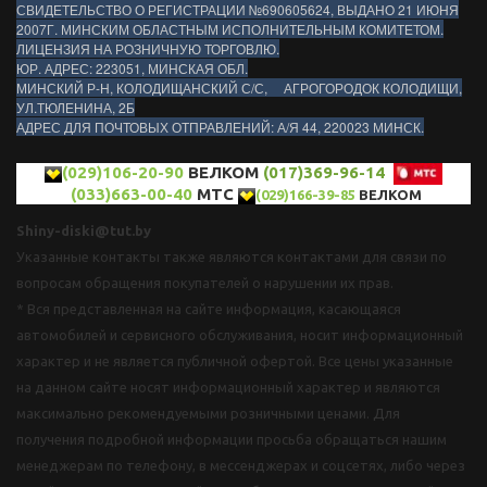
СВИДЕТЕЛЬСТВО О РЕГИСТРАЦИИ №690605624, ВЫДАНО 21 ИЮНЯ
2007Г. МИНСКИМ ОБЛАСТНЫМ ИСПОЛНИТЕЛЬНЫМ КОМИТЕТОМ.
ЛИЦЕНЗИЯ НА РОЗНИЧНУЮ ТОРГОВЛЮ.
ЮР. АДРЕС: 223051, МИНСКАЯ ОБЛ.
МИНСКИЙ Р-Н, КОЛОДИЩАНСКИЙ С/С, АГРОГОРОДОК КОЛОДИЩИ,
УЛ.ТЮЛЕНИНА, 2Б
АДРЕС ДЛЯ ПОЧТОВЫХ ОТПРАВЛЕНИЙ: А/Я 44, 220023 МИНСК.
(029)106-20-90
ВЕЛКОМ
(017)369-96-14
(033)663-00-40
МТС
(029)166-39-85
ВЕЛКОМ
Shiny-diski@tut.by
Указанные контакты также являются контактами для связи по
вопросам обращения покупателей о нарушении их прав.
* Вся представленная на сайте информация, касающаяся
автомобилей и сервисного обслуживания, носит информационный
характер и не является публичной офертой. Все цены указанные
на данном сайте носят информационный характер и являются
максимально рекомендуемыми розничными ценами. Для
получения подробной информации просьба обращаться нашим
менеджерам по телефону, в мессенджерах и соцсетях, либо через