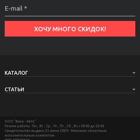
КАТАЛОГ
СТАТЬИ
ООО "Вика - Авто"
Режим работы: Пн , Вт , Ср , Чт , Пт , Сб , Вс c 09:00 до 20:00
Свидетельство выдано 21 июня 2007г. Минским областным
исполнительным комитетом
УНП 690605624