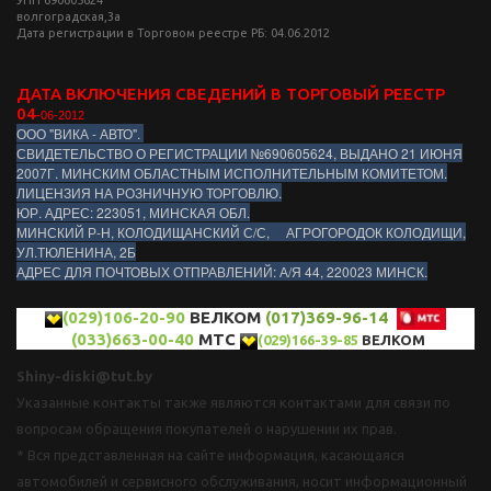
волгоградская,3а
Дата регистрации в Торговом реестре РБ: 04.06.2012
ДАТА ВКЛЮЧЕНИЯ СВЕДЕНИЙ В ТОРГОВЫЙ РЕЕСТР
04
-06-2012
ООО "ВИКА - АВТО".
СВИДЕТЕЛЬСТВО О РЕГИСТРАЦИИ №690605624, ВЫДАНО 21 ИЮНЯ
2007Г. МИНСКИМ ОБЛАСТНЫМ ИСПОЛНИТЕЛЬНЫМ КОМИТЕТОМ.
ЛИЦЕНЗИЯ НА РОЗНИЧНУЮ ТОРГОВЛЮ.
ЮР. АДРЕС: 223051, МИНСКАЯ ОБЛ.
МИНСКИЙ Р-Н, КОЛОДИЩАНСКИЙ С/С, АГРОГОРОДОК КОЛОДИЩИ,
УЛ.ТЮЛЕНИНА, 2Б
АДРЕС ДЛЯ ПОЧТОВЫХ ОТПРАВЛЕНИЙ: А/Я 44, 220023 МИНСК.
(029)106-20-90
ВЕЛКОМ
(017)369-96-14
(033)663-00-40
МТС
(029)166-39-85
ВЕЛКОМ
Shiny-diski@tut.by
Указанные контакты также являются контактами для связи по
вопросам обращения покупателей о нарушении их прав.
* Вся представленная на сайте информация, касающаяся
автомобилей и сервисного обслуживания, носит информационный